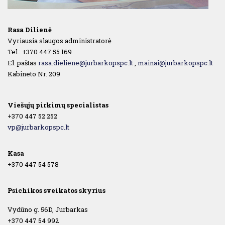
Rasa Dilienė
Vyriausia slaugos administratorė
Tel.: +370 447 55 169
El. paštas
rasa.dieliene@jurbarkopspc.lt
,
mainai@jurbarkopspc.lt
Kabineto Nr. 209
Viešųjų pirkimų specialistas
+370 447 52 252
vp@jurbarkopspc.lt
Kasa
+370 447 54 578
Psichikos sveikatos skyrius
Vydūno g. 56D, Jurbarkas
+370 447 54 992