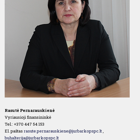
Rasutė Pernarauskienė
Vyriausioji finansininkė
Tel.: +370 447 54 153
El. paštas
rasute.pernarauskiene@jurbarkopspc.lt
,
buhalterija@jurbarkopspc.lt