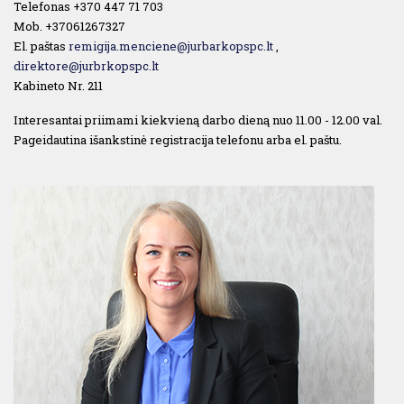
Telefonas +370 447 71 703
Mob. +37061267327
El. paštas
remigija.menciene@jurbarkopspc.lt
,
direktore@jurbrkopspc.lt
Kabineto Nr. 211
Interesantai priimami kiekvieną darbo dieną nuo 11.00 - 12.00 val.
Pageidautina išankstinė registracija telefonu arba el. paštu.