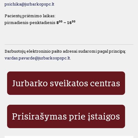
psichika@jurbarkopspc.lt
Pacientų priėmimo laikas:
00
00
pirmadienis-penktadienis
8
– 16
Darbuotojų elektroninio pašto adresai sudaromi pagal principą:
vardas.pavarde@jurbarkospspc.lt
.