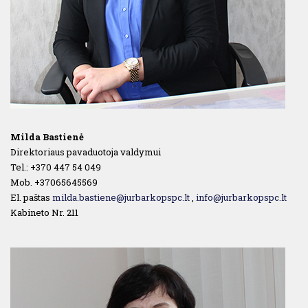
Milda Bastienė
Direktoriaus pavaduotoja valdymui
Tel.: +370 447 54 049
Mob. +37065645569
El. paštas
milda.bastiene@jurbarkopspc.lt
,
info@jurbarkopspc.lt
Kabineto Nr. 211