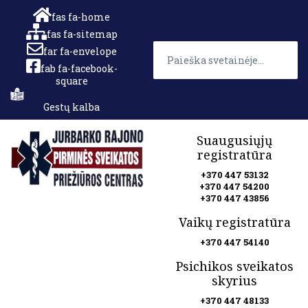
fas fa-home
fas fa-sitemap
far fa-envelope
fab fa-facebook-
square
Gestų kalba
Suaugusiųjų
registratūra
+370 447 53132
+370 447 54200
+370 447 43856
Vaikų registratūra
+370 447 54140
Psichikos sveikatos
skyrius
+370 447 48133