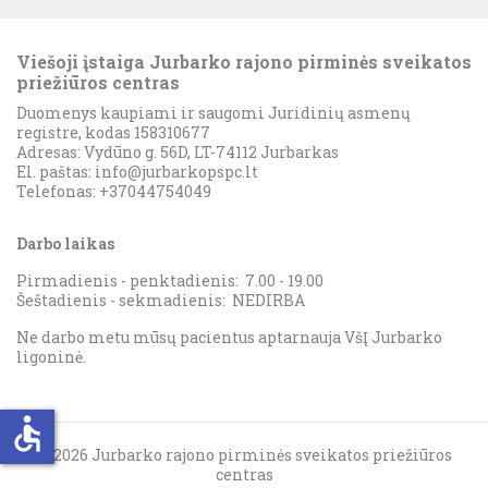
Viešoji įstaiga Jurbarko rajono pirminės sveikatos
priežiūros centras
Duomenys kaupiami ir saugomi Juridinių asmenų
registre, kodas 158310677
Adresas: Vydūno g. 56D, LT-74112 Jurbarkas
El. paštas:
info@jurbarkopspc.lt
Telefonas: +37044754049
Darbo laikas
Pirmadienis - penktadienis: 7.00 - 19.00
Šeštadienis - sekmadienis: NEDIRBA
Ne darbo metu mūsų pacientus aptarnauja VšĮ Jurbarko
ligoninė.
accessible
© 2026 Jurbarko rajono pirminės sveikatos priežiūros
centras